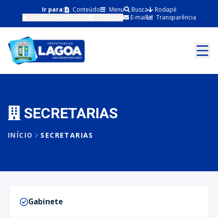
Ir para:
Conteúdo
Menu
Busca
Rodapé
Aumentar
Diminuir
Contraste
E-mail
Transparência
SECRETARIAS
INÍCIO
SECRETARIAS
Gabinete