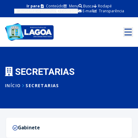
Ir para:
Conteúdo
Menu
Busca
Rodapé
Aumentar
Diminuir
Contraste
E-mail
Transparência
SECRETARIAS
INÍCIO
SECRETARIAS
Gabinete